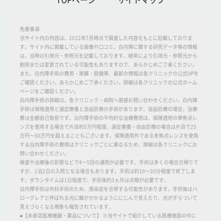
免責事項
当サイト内の内容は、2022年7月時点で調査した内容をもとに記載しておりま
す。サイト内に掲載している画像や口コミ、白内障に関する研究データ等の情報
は、当時の引用元・参照元を記載しております。経年により引用元・参照元から
削除または変更されている可能性もありますので、あらかじめご了承ください。
また、白内障手術の費用・実績・設備等、最新の情報は各クリニックの公式HPを
ご確認ください。あらかじめご了承ください。詳細は各クリニックの公式ホーム
ページをご確認ください。
白内障手術の詳細は、各クリニック・病院へ直接お問い合わせください。白内障
手術は保険適用と選定療養と自由診療の手術があります。自由診療の場合、治療
費は全額自己負担です。白内障手術の平均的な治療費用は、保険適用の単焦点レ
ンズを使用する場合で片目約5万円程度、選定療養・自由診療の場合は片目で25
万円～50万円を超えることもございます。保険適用外である多焦点レンズを使用
する白内障手術の費用はクリニックごとに異なるため、詳細は各クリニックにお
問い合わせください。
検査や治療後の診察などで4～5回の通院が必要です。手術は多くの場合日帰りで
すが、1泊2日の入院となる場合もあります。手術は約10～30分程度で終了しま
す。ダウンタイムは1日程度で、手術後約3ヵ月は点眼が必要です。
白内障手術は外科手術のため、感染症を合併する可能性があります。手術後はハ
ローグレアと呼ばれる光に輪がかかるようににじんで見えたり、光がぎらついて
見えづらくなる現象も報告されています。
■【未承認医療機器・薬品について】 ※当サイトで紹介している医療施設の中に