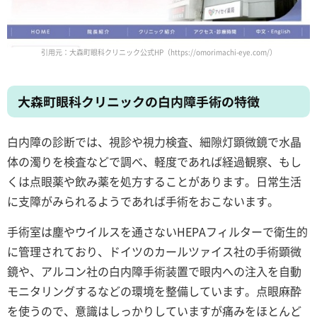
引用元：大森町眼科クリニック公式HP（https://omorimachi-eye.com/）
大森町眼科クリニックの白内障手術の特徴
白内障の診断では、視診や視力検査、細隙灯顕微鏡で水晶
体の濁りを検査などで調べ、軽度であれば経過観察、もし
くは点眼薬や飲み薬を処方することがあります。日常生活
に支障がみられるようであれば手術をおこないます。
手術室は塵やウイルスを通さないHEPAフィルターで衛生的
に管理されており、ドイツのカールツァイス社の手術顕微
鏡や、アルコン社の白内障手術装置で眼内への注入を自動
モニタリングするなどの環境を整備しています。点眼麻酔
を使うので、意識はしっかりしていますが痛みをほとんど