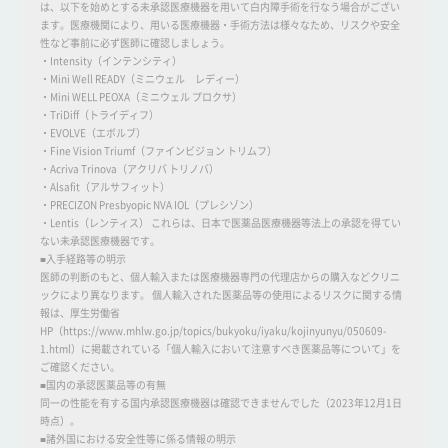
は、以下を始めとする未承認医療機器を用いて白内障手術を行なう場合がござい
ます。医療機関により、用いる医療機器・手術方法は様々なため、リスクや安全
性など事前に必ず医師に確認しましょう。
・Intensity（インテンシティ）
・Mini Well READY（ミニウェル レディー）
・Mini WELL PEOXA（ミニウェル プロクサ）
・TriDiff（トライディフ）
・EVOLVE（エボルブ）
・Fine Vision Triumf（ファインビジョン トリムフ）
・Acriva Trinova（アクリバ トリノバ）
・Alsafit（アルサフィット）
・PRECIZON Presbyopic NVA IOL（プレシゾン）
・Lentis（レンティス） これらは、日本で医薬品医療機器等法上の承認を得てい
ない未承認医療機器です。
■入手経路等の明示
医師の判断のもと、個人輸入または医療機器専門の代理店からの購入などクリニ
ックにより異なります。 個人輸入された医薬品等の使用によるリスクに関する情
報は、厚生労働省
HP（https://www.mhlw.go.jp/topics/bukyoku/iyaku/kojinyunyu/050609-
1.html）に掲載されている「個人輸入において注意すべき医薬品等について」を
ご確認ください。
■国内の承認医薬品等の有無
同一の性能を有する国内承認医療機器は確認できませんでした（2023年12月1日
時点）。
■諸外国における安全性等に係る情報の明示