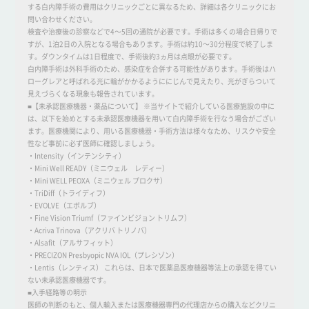
する白内障手術の費用はクリニックごとに異なるため、詳細は各クリニックにお
問い合わせください。
検査や治療後の診察などで4～5回の通院が必要です。手術は多くの場合日帰りで
すが、1泊2日の入院となる場合もあります。手術は約10～30分程度で終了しま
す。ダウンタイムは1日程度で、手術後約3ヵ月は点眼が必要です。
白内障手術は外科手術のため、感染症を合併する可能性があります。手術後はハ
ローグレアと呼ばれる光に輪がかかるようににじんで見えたり、光がぎらついて
見えづらくなる現象も報告されています。
■【未承認医療機器・薬品について】 ※当サイトで紹介している医療施設の中に
は、以下を始めとする未承認医療機器を用いて白内障手術を行なう場合がござい
ます。医療機関により、用いる医療機器・手術方法は様々なため、リスクや安全
性など事前に必ず医師に確認しましょう。
・Intensity（インテンシティ）
・Mini Well READY（ミニウェル レディー）
・Mini WELL PEOXA（ミニウェル プロクサ）
・TriDiff（トライディフ）
・EVOLVE（エボルブ）
・Fine Vision Triumf（ファインビジョン トリムフ）
・Acriva Trinova（アクリバ トリノバ）
・Alsafit（アルサフィット）
・PRECIZON Presbyopic NVA IOL（プレシゾン）
・Lentis（レンティス） これらは、日本で医薬品医療機器等法上の承認を得てい
ない未承認医療機器です。
■入手経路等の明示
医師の判断のもと、個人輸入または医療機器専門の代理店からの購入などクリニ