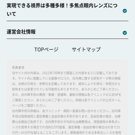
実現できる視界は多種多様！多焦点眼内レンズにつ
いて
運営会社情報
TOPページ
サイトマップ
免責事項
当サイト内の内容は、2022年7月時点で調査した内容をもとに記載しておりま
す。サイト内に掲載している画像や口コミ、白内障に関する研究データ等の情報
は、当時の引用元・参照元を記載しております。経年により引用元・参照元から
削除または変更されている可能性もありますので、あらかじめご了承ください。
また、白内障手術の費用・実績・設備等、最新の情報は各クリニックの公式HPを
ご確認ください。あらかじめご了承ください。詳細は各クリニックの公式ホーム
ページをご確認ください。
白内障手術の詳細は、各クリニック・病院へ直接お問い合わせください。白内障
手術は保険適用と選定療養と自由診療の手術があります。自由診療の場合、治療
費は全額自己負担です。白内障手術の平均的な治療費用は、保険適用の単焦点レ
ンズを使用する場合で片目約5万円程度、選定療養・自由診療の場合は片目で25
万円～50万円を超えることもございます。保険適用外である多焦点レンズを使用