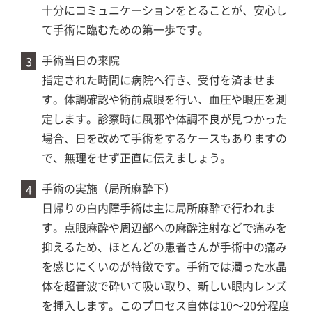
十分にコミュニケーションをとることが、安心し
て手術に臨むための第一歩です。
手術当日の来院
指定された時間に病院へ行き、受付を済ませま
す。体調確認や術前点眼を行い、血圧や眼圧を測
定します。診察時に風邪や体調不良が見つかった
場合、日を改めて手術をするケースもありますの
で、無理をせず正直に伝えましょう。
手術の実施（局所麻酔下）
日帰りの白内障手術は主に局所麻酔で行われま
す。点眼麻酔や周辺部への麻酔注射などで痛みを
抑えるため、ほとんどの患者さんが手術中の痛み
を感じにくいのが特徴です。手術では濁った水晶
体を超音波で砕いて吸い取り、新しい眼内レンズ
を挿入します。このプロセス自体は10～20分程度