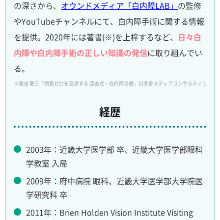
の深さから、
オウンドメディア「白内障LAB」
の監修
やYouTubeチャンネルにて、白内障手術に関する情報
を提供。2020年には著書(※)を上梓するなど、
日々白
内障や白内障手術の正しい知識の発信
に取り組んでい
る。
※渡邊 敬三『誤差ゼロを追求する 渡邊式・白内障治療』幻冬舎メディアコンサルティング、2
経歴
2003年：近畿大学医学部 卒、近畿大学医学部眼科
学教室 入局
2009年：府中病院 眼科、近畿大学医学部大学院医
学研究科 卒
2011年：Brien Holden Vision Institute Visiting