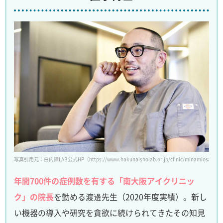
写真引用元：白内障LAB公式HP（https://www.hakunaisholab.or.jp/clinic/minamiosaka/
年間700件の症例数を有する「南大阪アイクリニッ
ク」の院長
を勤める渡邊先生（2020年度実績）。新し
い機器の導入や研究を貪欲に続けられてきたその知見