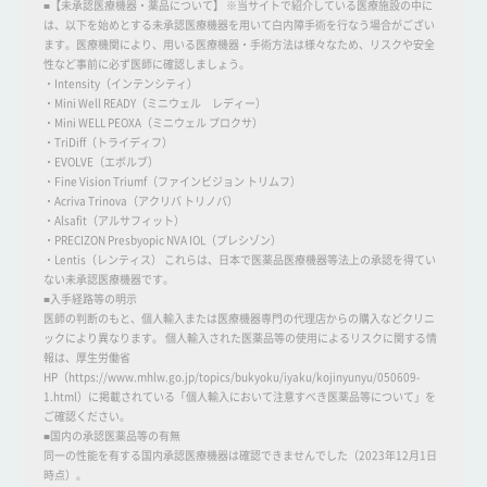
■【未承認医療機器・薬品について】 ※当サイトで紹介している医療施設の中に
は、以下を始めとする未承認医療機器を用いて白内障手術を行なう場合がござい
ます。医療機関により、用いる医療機器・手術方法は様々なため、リスクや安全
性など事前に必ず医師に確認しましょう。
・Intensity（インテンシティ）
・Mini Well READY（ミニウェル レディー）
・Mini WELL PEOXA（ミニウェル プロクサ）
・TriDiff（トライディフ）
・EVOLVE（エボルブ）
・Fine Vision Triumf（ファインビジョン トリムフ）
・Acriva Trinova（アクリバ トリノバ）
・Alsafit（アルサフィット）
・PRECIZON Presbyopic NVA IOL（プレシゾン）
・Lentis（レンティス） これらは、日本で医薬品医療機器等法上の承認を得てい
ない未承認医療機器です。
■入手経路等の明示
医師の判断のもと、個人輸入または医療機器専門の代理店からの購入などクリニ
ックにより異なります。 個人輸入された医薬品等の使用によるリスクに関する情
報は、厚生労働省
HP（https://www.mhlw.go.jp/topics/bukyoku/iyaku/kojinyunyu/050609-
1.html）に掲載されている「個人輸入において注意すべき医薬品等について」を
ご確認ください。
■国内の承認医薬品等の有無
同一の性能を有する国内承認医療機器は確認できませんでした（2023年12月1日
時点）。