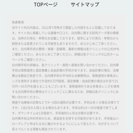
TOPページ
サイトマップ
免責事項
当サイト内の内容は、2022年7月時点で調査した内容をもとに記載しておりま
す。サイト内に掲載している画像や口コミ、白内障に関する研究データ等の情報
は、当時の引用元・参照元を記載しております。経年により引用元・参照元から
削除または変更されている可能性もありますので、あらかじめご了承ください。
また、白内障手術の費用・実績・設備等、最新の情報は各クリニックの公式HPを
ご確認ください。あらかじめご了承ください。詳細は各クリニックの公式ホーム
ページをご確認ください。
白内障手術の詳細は、各クリニック・病院へ直接お問い合わせください。白内障
手術は保険適用と選定療養と自由診療の手術があります。自由診療の場合、治療
費は全額自己負担です。白内障手術の平均的な治療費用は、保険適用の単焦点レ
ンズを使用する場合で片目約5万円程度、選定療養・自由診療の場合は片目で25
万円～50万円を超えることもございます。保険適用外である多焦点レンズを使用
する白内障手術の費用はクリニックごとに異なるため、詳細は各クリニックにお
問い合わせください。
検査や治療後の診察などで4～5回の通院が必要です。手術は多くの場合日帰りで
すが、1泊2日の入院となる場合もあります。手術は約10～30分程度で終了しま
す。ダウンタイムは1日程度で、手術後約3ヵ月は点眼が必要です。
白内障手術は外科手術のため、感染症を合併する可能性があります。手術後はハ
ローグレアと呼ばれる光に輪がかかるようににじんで見えたり、光がぎらついて
見えづらくなる現象も報告されています。