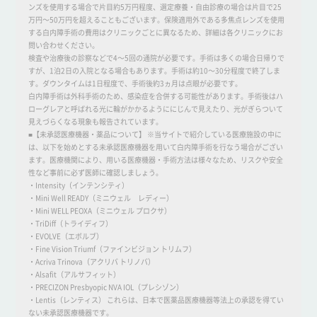
ンズを使用する場合で片目約5万円程度、選定療養・自由診療の場合は片目で25
万円～50万円を超えることもございます。保険適用外である多焦点レンズを使用
する白内障手術の費用はクリニックごとに異なるため、詳細は各クリニックにお
問い合わせください。
検査や治療後の診察などで4～5回の通院が必要です。手術は多くの場合日帰りで
すが、1泊2日の入院となる場合もあります。手術は約10～30分程度で終了しま
す。ダウンタイムは1日程度で、手術後約3ヵ月は点眼が必要です。
白内障手術は外科手術のため、感染症を合併する可能性があります。手術後はハ
ローグレアと呼ばれる光に輪がかかるようににじんで見えたり、光がぎらついて
見えづらくなる現象も報告されています。
■【未承認医療機器・薬品について】 ※当サイトで紹介している医療施設の中に
は、以下を始めとする未承認医療機器を用いて白内障手術を行なう場合がござい
ます。医療機関により、用いる医療機器・手術方法は様々なため、リスクや安全
性など事前に必ず医師に確認しましょう。
・Intensity（インテンシティ）
・Mini Well READY（ミニウェル レディー）
・Mini WELL PEOXA（ミニウェル プロクサ）
・TriDiff（トライディフ）
・EVOLVE（エボルブ）
・Fine Vision Triumf（ファインビジョン トリムフ）
・Acriva Trinova（アクリバ トリノバ）
・Alsafit（アルサフィット）
・PRECIZON Presbyopic NVA IOL（プレシゾン）
・Lentis（レンティス） これらは、日本で医薬品医療機器等法上の承認を得てい
ない未承認医療機器です。