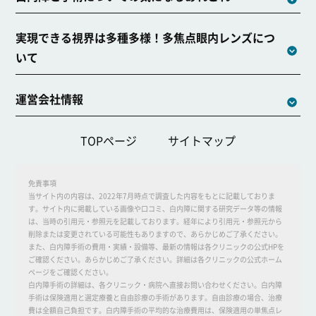
実現できる視界は多種多様！多焦点眼内レンズにつ
いて
運営会社情報
TOPページ
サイトマップ
免責事項
当サイト内の内容は、2022年7月時点で調査した内容をもとに記載しておりま
す。サイト内に掲載している画像や口コミ、白内障に関する研究データ等の情報
は、当時の引用元・参照元を記載しております。経年により引用元・参照元から
削除または変更されている可能性もありますので、あらかじめご了承ください。
また、白内障手術の費用・実績・設備等、最新の情報は各クリニックの公式HPを
ご確認ください。あらかじめご了承ください。詳細は各クリニックの公式ホーム
ページをご確認ください。
白内障手術の詳細は、各クリニック・病院へ直接お問い合わせください。白内障
手術は保険適用と選定療養と自由診療の手術があります。自由診療の場合、治療
費は全額自己負担です。白内障手術の平均的な治療費用は、保険適用の単焦点レ