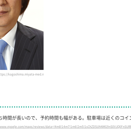
kagoshima.miyata-med.ne.jp/#greeting）
ち時間が長いので、予約時間も幅がある。駐車場は近くのコイ
.google.com/maps/reviews/data=!4m8!14m7!1m6!2m5!1sChZDSUhNMG9nS0VJQ0FnSURR