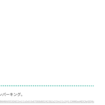
ンパーキング。
NHNhV053EAE!2m1!1s0x0:0x67088d602423b2a2!3m1!1s2@1:CIHM0ogKEICAgIDQ4saWNw%