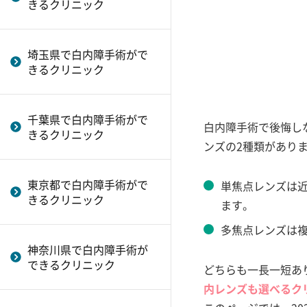
多焦点眼内レンズとドライアイ
きるクリニック
にはどんなものがある？
リニック
多焦点眼内レンズの入れ替え・
白内障手術はやり直しが可能？
渋谷区で白内障手術ができるク
やり直し手術
リニック
埼玉県で白内障手術がで
多焦点眼内レンズの寿命（耐用
きるクリニック
八王子市で白内障手術ができる
年数）とは
クリニック
多焦点眼内レンズによる白内障
立川市で白内障手術ができるク
手術と医療費控除
千葉県で白内障手術がで
リニック
白内障手術で後悔し
きるクリニック
多焦点眼内レンズと高額療養費
ンズの2種類があり
町田市で白内障手術ができるク
制度
リニック
多焦点眼内レンズに慣れるまで
東京都で白内障手術がで
単焦点レンズは
きるクリニック
多焦点眼内レンズが向かない人
ます。
3焦点眼内レンズの特徴と代表例
多焦点レンズは
多焦点眼内レンズの手術費用は
神奈川県で白内障手術が
どれくらい？
できるクリニック
どちらも一長一短あ
ハローグレア現象について
内レンズも選べるク
多焦点眼内レンズが向いている