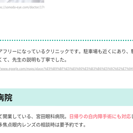
onoda-eye.com/doctor/176/）
アフリーになっているクリニックです。駐車場も近くにあり、
くて、先生の説明も丁寧でした。
ww.google.com/maps/place/%E9%B9%BF%E5%85%90%E5%B3%B6%E5%9C%92%E7%94%B0%
病院
て開業している、宮田眼科病院。
日帰りの白内障手術にも対応
多焦点眼内レンズの相談時は要予約です。