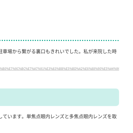
駐車場から繋がる裏口もきれいでした。私が来院した時
E7%9C%BC%E7%A7%91%E3%83%BB%E5%BD%A2%E6%88%90%E5%A4%96%E7%A7%91/@31.5832
しています。単焦点眼内レンズと多焦点眼内レンズを取