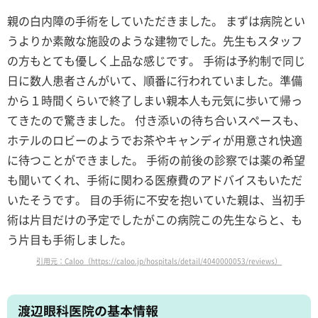
親の白内障の手術をしていただきました。 まずは病院とい
うよりか素敵な施設のような建物でした。先生もスタッフ
の方もとても優しく上品な感じです。 手術は予約制で同じ
日に数人患者さんがいて、順番に行われていました。準備
から１時間くらいで終了しまい親本人も元気に歩いて帰っ
てきたので驚きました。 付き添いの待ち合いスペースも、
ホテルのロビーのようでお茶やキャンディが用意され快適
に待つことができました。 手術の前後の診察では薬の希望
も聞いてくれ、手術に関わる医療費のアドバイスもいただ
いたそうです。 目の手術に不安を抱いていた親は、当初手
術は片目だけの予定でしたがこの病院この先生ならと、も
う片目も手術しました。
引用元：Caloo（https://caloo.jp/hospitals/detail/4040000053/reviews）
渡辺眼科医院の基本情報