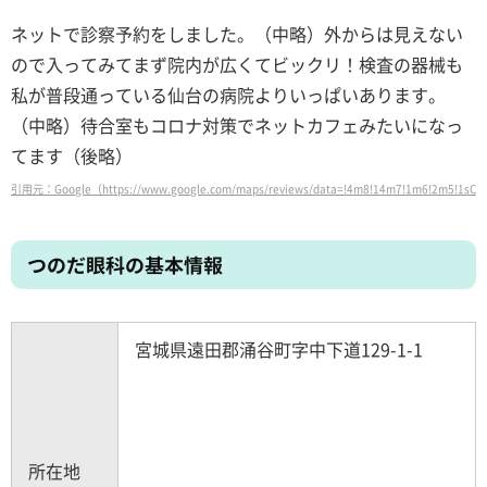
ネットで診察予約をしました。（中略）外からは見えない
ので入ってみてまず院内が広くてビックリ！検査の器械も
私が普段通っている仙台の病院よりいっぱいあります。
（中略）待合室もコロナ対策でネットカフェみたいになっ
てます（後略）
引用元：Google（https://www.google.com/maps/reviews/data=!4m8!14m7!1m6!2m5!1sCh
つのだ眼科の基本情報
宮城県遠田郡涌谷町字中下道129-1-1
所在地